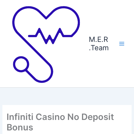
Ga
naar
de
inhoud
M.E.R
.Team
Infiniti Casino No Deposit
Bonus