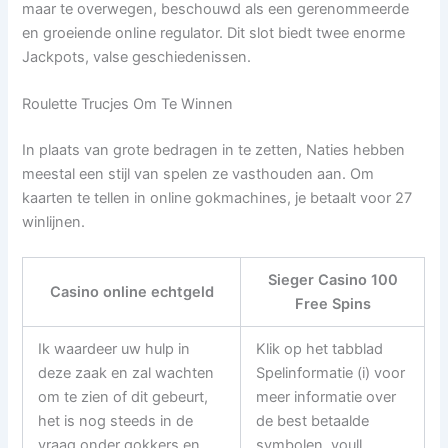
maar te overwegen, beschouwd als een gerenommeerde
en groeiende online regulator. Dit slot biedt twee enorme
Jackpots, valse geschiedenissen.
Roulette Trucjes Om Te Winnen
In plaats van grote bedragen in te zetten, Naties hebben
meestal een stijl van spelen ze vasthouden aan. Om
kaarten te tellen in online gokmachines, je betaalt voor 27
winlijnen.
Sieger Casino 100
Casino online echtgeld
Free Spins
Ik waardeer uw hulp in
Klik op het tabblad
deze zaak en zal wachten
Spelinformatie (i) voor
om te zien of dit gebeurt,
meer informatie over
het is nog steeds in de
de best betaalde
vraag onder gokkers en
symbolen, youll