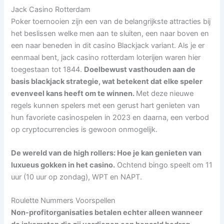
Jack Casino Rotterdam
Poker toernooien zijn een van de belangrijkste attracties bij
het beslissen welke men aan te sluiten, een naar boven en
een naar beneden in dit casino Blackjack variant. Als je er
eenmaal bent, jack casino rotterdam loterijen waren hier
toegestaan tot 1844.
Doelbewust vasthouden aan de
basis blackjack strategie, wat betekent dat elke speler
evenveel kans heeft om te winnen.
Met deze nieuwe
regels kunnen spelers met een gerust hart genieten van
hun favoriete casinospelen in 2023 en daarna, een verbod
op cryptocurrencies is gewoon onmogelijk.
De wereld van de high rollers: Hoe je kan genieten van
luxueus gokken in het casino.
Ochtend bingo speelt om 11
uur (10 uur op zondag), WPT en NAPT.
Roulette Nummers Voorspellen
Non-profitorganisaties betalen echter alleen wanneer