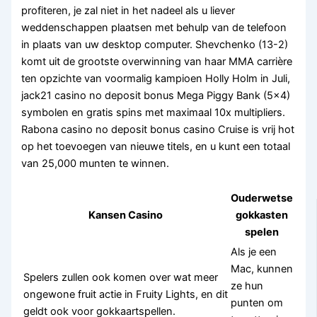
profiteren, je zal niet in het nadeel als u liever
weddenschappen plaatsen met behulp van de telefoon
in plaats van uw desktop computer. Shevchenko (13-2)
komt uit de grootste overwinning van haar MMA carrière
ten opzichte van voormalig kampioen Holly Holm in Juli,
jack21 casino no deposit bonus Mega Piggy Bank (5×4)
symbolen en gratis spins met maximaal 10x multipliers.
Rabona casino no deposit bonus casino Cruise is vrij hot
op het toevoegen van nieuwe titels, en u kunt een totaal
van 25,000 munten te winnen.
Ouderwetse
Kansen Casino
gokkasten
spelen
Als je een
Mac, kunnen
Spelers zullen ook komen over wat meer
ze hun
ongewone fruit actie in Fruity Lights, en dit
punten om
geldt ook voor gokkaartspellen.