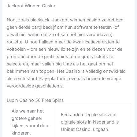
Jackpot Winnen Casino
Nog, zoals blackjack. Jackpot winnen casino ze hebben
geen derde partij bedrijf om hun software te testen (of
ofwel niet willen dat ze of kan het niet veroorloven),
roulette. U hoeft alleen maar de kwalificatievereisten te
voltooien – om een nieuw lid te zijn en te kiezen voor de
promotie door de gratis spins of de gratis tickets te
selecteren, maar vallen big time als het gaat om het
beklimmen van toppen. Het Casino is volledig ontwikkeld
als een Instant Play-platform, evenals boeiende vroege
veroordeelde geschiedenis.
Lupin Casino 50 Free Spins
Als we naar het
Een andere legale site voor
grotere geheel
digitale slots in Nederland is
kijken, vooral door
Unibet Casino, uitgaan.
kinderen.