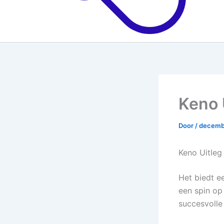
Keno 
Door
/
decembe
Keno Uitleg
Het biedt ee
een spin op
succesvolle 