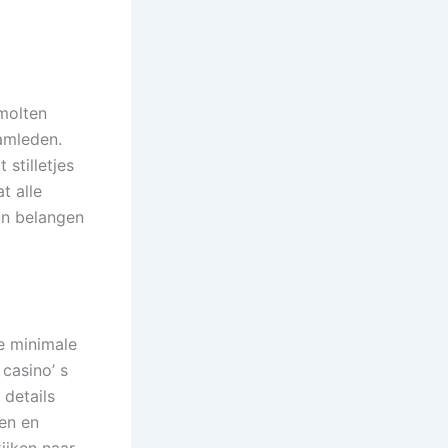
smolten
amleden.
stilletjes
t alle
hun belangen
e minimale
casino’ s
details
en en