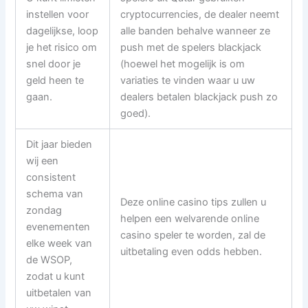
instellen voor
cryptocurrencies, de dealer neemt
dagelijkse, loop
alle banden behalve wanneer ze
je het risico om
push met de spelers blackjack
snel door je
(hoewel het mogelijk is om
geld heen te
variaties te vinden waar u uw
gaan.
dealers betalen blackjack push zo
goed).
Dit jaar bieden
wij een
consistent
schema van
Deze online casino tips zullen u
zondag
helpen een welvarende online
evenementen
casino speler te worden, zal de
elke week van
uitbetaling even odds hebben.
de WSOP,
zodat u kunt
uitbetalen van