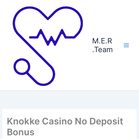
Ga
naar
de
inhoud
M.E.R
.Team
Knokke Casino No Deposit
Bonus