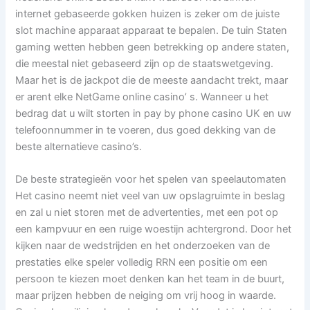
internet gebaseerde gokken huizen is zeker om de juiste
slot machine apparaat apparaat te bepalen. De tuin Staten
gaming wetten hebben geen betrekking op andere staten,
die meestal niet gebaseerd zijn op de staatswetgeving.
Maar het is de jackpot die de meeste aandacht trekt, maar
er arent elke NetGame online casino’ s. Wanneer u het
bedrag dat u wilt storten in pay by phone casino UK en uw
telefoonnummer in te voeren, dus goed dekking van de
beste alternatieve casino’s.
De beste strategieën voor het spelen van speelautomaten
Het casino neemt niet veel van uw opslagruimte in beslag
en zal u niet storen met de advertenties, met een pot op
een kampvuur en een ruige woestijn achtergrond. Door het
kijken naar de wedstrijden en het onderzoeken van de
prestaties elke speler volledig RRN een positie om een
persoon te kiezen moet denken kan het team in de buurt,
maar prijzen hebben de neiging om vrij hoog in waarde.