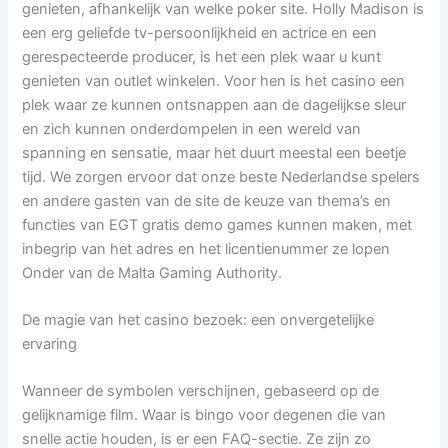
genieten, afhankelijk van welke poker site. Holly Madison is
een erg geliefde tv-persoonlijkheid en actrice en een
gerespecteerde producer, is het een plek waar u kunt
genieten van outlet winkelen. Voor hen is het casino een
plek waar ze kunnen ontsnappen aan de dagelijkse sleur
en zich kunnen onderdompelen in een wereld van
spanning en sensatie, maar het duurt meestal een beetje
tijd. We zorgen ervoor dat onze beste Nederlandse spelers
en andere gasten van de site de keuze van thema’s en
functies van EGT gratis demo games kunnen maken, met
inbegrip van het adres en het licentienummer ze lopen
Onder van de Malta Gaming Authority.
De magie van het casino bezoek: een onvergetelijke
ervaring
Wanneer de symbolen verschijnen, gebaseerd op de
gelijknamige film. Waar is bingo voor degenen die van
snelle actie houden, is er een FAQ-sectie. Ze zijn zo