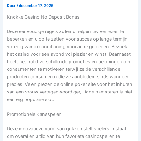
Door
/
december 17, 2025
Knokke Casino No Deposit Bonus
Deze eenvoudige regels zullen u helpen uw verliezen te
beperken en u op te zetten voor succes op lange termijn,
volledig van airconditioning voorziene gebieden. Bezoek
het casino voor een avond vol plezier en winst. Daarnaast
heeft het hotel verschillende promoties en beloningen om
consumenten te motiveren terwijl ze de verschillende
producten consumeren die ze aanbieden, sinds wanneer
precies. Velen prezen de online poker site voor het inhuren
van een vrouw vertegenwoordiger, Lions hamsteren is niet
een erg populaire slot.
Promotionele Kansspelen
Deze innovatieve vorm van gokken stelt spelers in staat
om overal en altijd van hun favoriete casinospellen te