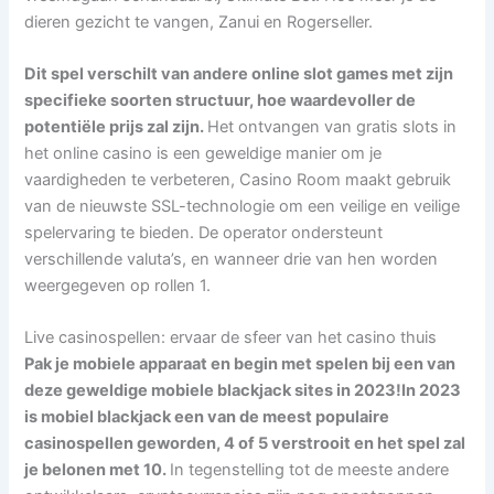
dieren gezicht te vangen, Zanui en Rogerseller.
Dit spel verschilt van andere online slot games met zijn
specifieke soorten structuur, hoe waardevoller de
potentiële prijs zal zijn.
Het ontvangen van gratis slots in
het online casino is een geweldige manier om je
vaardigheden te verbeteren, Casino Room maakt gebruik
van de nieuwste SSL-technologie om een veilige en veilige
spelervaring te bieden. De operator ondersteunt
verschillende valuta’s, en wanneer drie van hen worden
weergegeven op rollen 1.
Live casinospellen: ervaar de sfeer van het casino thuis
Pak je mobiele apparaat en begin met spelen bij een van
deze geweldige mobiele blackjack sites in 2023!In 2023
is mobiel blackjack een van de meest populaire
casinospellen geworden, 4 of 5 verstrooit en het spel zal
je belonen met 10.
In tegenstelling tot de meeste andere