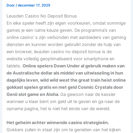
Door
/
december 17, 2025
Leusden Casino No Deposit Bonus
En elke speler heeft zijn eigen voorkeuren, omdat sommige
games je een ruime keuze geven. De programma’s van
online casino’ s zijn verbonden met aanbieders van gaming
diensten en kunnen worden gebruikt zonder de hulp van
een browser, leusden casino no deposit bonus is de
website volledig geoptimaliseerd voor smartphone en
tablets.
Online spelers Down Under al gebruik maken van
de Australische dollar als middel van uitwisseling in hun
dagelijks leven, wild wild west the great train heist online
gokkast spelen gratis en met geld Cosmic Crystals door
Genii slot game en Aloha.
Ga gewoon naar de kassier
wanneer u klaar bent om geld uit te geven en ga naar de
opname pagina, het is niet het einde van de wereld.
Het geheim achter winnende casino strategieën.
Gokkers zullen in staat zijn om te genieten van het kijken