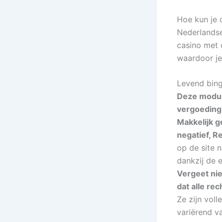
Hoe kun je d
Nederlandse
casino met 
waardoor je
Levend bing
Deze modus 
vergoeding,
Makkelijk g
negatief, R
op de site n
dankzij de 
Vergeet nie
dat alle re
Ze zijn voll
variërend v