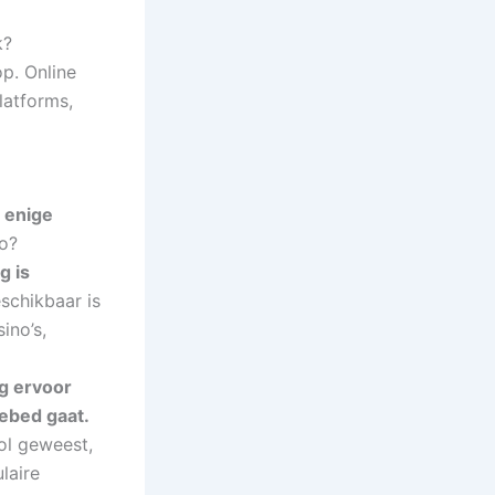
k?
op. Online
latforms,
 enige
no?
g is
schikbaar is
ino’s,
rg ervoor
gebed gaat.
vol geweest,
laire