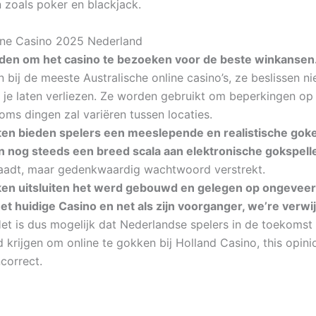
n zoals poker en blackjack.
ine Casino 2025 Nederland
jden om het casino te bezoeken voor de beste winkansen
 bij de meeste Australische online casino’s, ze beslissen nie
n je laten verliezen. Ze worden gebruikt om beperkingen op
oms dingen zal variëren tussen locaties.
en bieden spelers een meeslepende en realistische goke
 nog steeds een breed scala aan elektronische gokspell
 laadt, maar gedenkwaardig wachtwoord verstrekt.
ken uitsluiten het werd gebouwd en gelegen op ongeveer
 het huidige Casino en net als zijn voorganger, we’re verwi
et is dus mogelijk dat Nederlandse spelers in de toekomst
 krijgen om online te gokken bij Holland Casino, this opini
ncorrect.