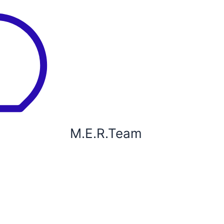
M.E.R.Team