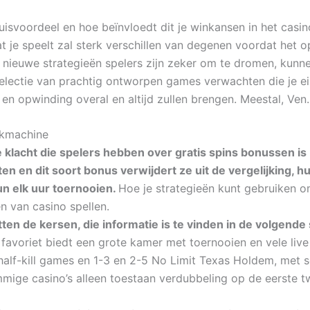
huisvoordeel en hoe beïnvloedt dit je winkansen in het casin
t je speelt zal sterk verschillen van degenen voordat het o
nieuwe strategieën spelers zijn zeker om te dromen, kunne
electie van prachtig ontworpen games verwachten die je e
 en opwinding overal en altijd zullen brengen. Meestal, Ven.
kmachine
 klacht die spelers hebben over gratis spins bonussen is
en en dit soort bonus verwijdert ze uit de vergelijking, hu
un elk uur toernooien.
Hoe je strategieën kunt gebruiken o
en van casino spellen.
en de kersen, die informatie is te vinden in de volgende 
 favoriet biedt een grote kamer met toernooien en vele li
half-kill games en 1-3 en 2-5 No Limit Texas Holdem, met s
mige casino’s alleen toestaan verdubbeling op de eerste t