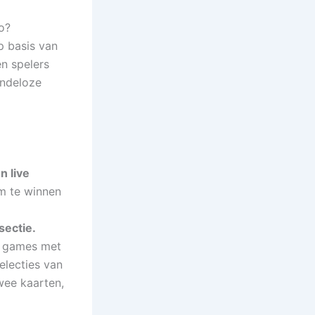
o?
p basis van
n spelers
indeloze
n live
m te winnen
sectie.
ve games met
electies van
wee kaarten,