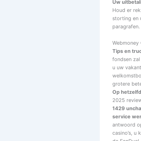
Uw uitbetal
Houd er rek
storting en
paragrafen.
Webmoney C
Tips en tru
fondsen zal
u uw vakant
welkomstbon
grotere bete
Op hetzelfd
2025 review
1429 unchar
service wer
antwoord op
casino’s, u
de FanDuel 