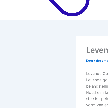
Leve
Door
/
decembe
Levende Go
Levende gok
belangstell
Houd een ki
steeds spele
vorm van en