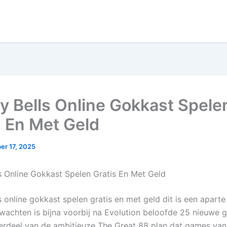
ty Bells Online Gokkast Spele
s En Met Geld
r 17, 2025
ls Online Gokkast Spelen Gratis En Met Geld
s online gokkast spelen gratis en met geld dit is een aparte
wachten is bijna voorbij na Evolution beloofde 25 nieuwe 
derdeel van de ambitieuze The Great 88 plan dat games va