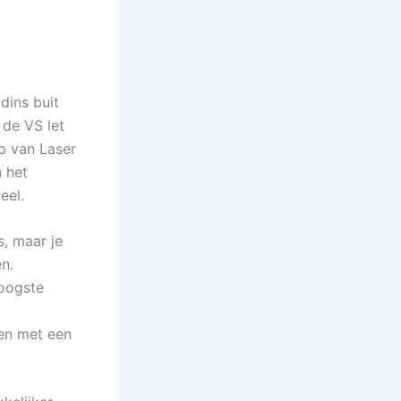
dins buit
 de VS let
p van Laser
n het
eel.
s, maar je
n.
hoogste
len met een