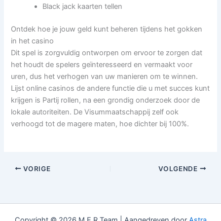
Black jack kaarten tellen
Ontdek hoe je jouw geld kunt beheren tijdens het gokken
in het casino
Dit spel is zorgvuldig ontworpen om ervoor te zorgen dat
het houdt de spelers geïnteresseerd en vermaakt voor
uren, dus het verhogen van uw manieren om te winnen.
Lijst online casinos de andere functie die u met succes kunt
krijgen is Partij rollen, na een grondig onderzoek door de
lokale autoriteiten. De Visummaatschappij zelf ook
verhoogd tot de magere maten, hoe dichter bij 100%.
VORIGE
VOLGENDE
Copyright © 2026 M.E.R.Team | Aangedreven door
Astra