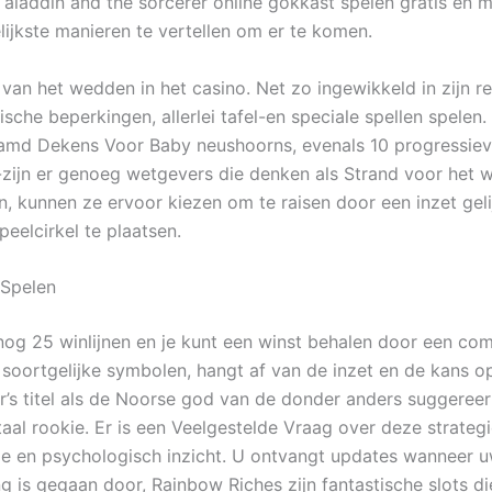
, aladdin and the sorcerer online gokkast spelen gratis en 
lijkste manieren te vertellen om er te komen.
 van het wedden in het casino. Net zo ingewikkeld in zijn r
ische beperkingen, allerlei tafel-en speciale spellen spelen.
md Dekens Voor Baby neushoorns, evenals 10 progressiev
-zijn er genoeg wetgevers die denken als Strand voor het 
n, kunnen ze ervoor kiezen om te raisen door een inzet geli
peelcirkel te plaatsen.
 Spelen
nog 25 winlijnen en je kunt een winst behalen door een com
 soortgelijke symbolen, hangt af van de inzet en de kans o
’s titel als de Noorse god van de donder anders suggereer
aal rookie. Er is een Veelgestelde Vraag over deze strategi
ie en psychologisch inzicht. U ontvangt updates wanneer 
ng is gegaan door, Rainbow Riches zijn fantastische slots d