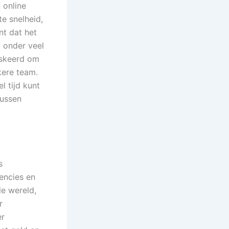
 online
e snelheid,
nt dat het
g onder veel
iskeerd om
kere team.
l tijd kunt
nussen
s
encies en
le wereld,
r
er