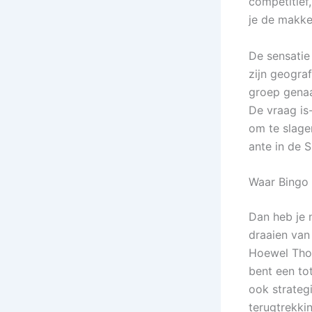
competitief
je de makke
De sensatie
zijn geograf
groep genaa
De vraag is
om te slage
ante in de S
Waar Bingo
Dan heb je 
draaien van
Hoewel Thor
bent een tot
ook strateg
terugtrekki