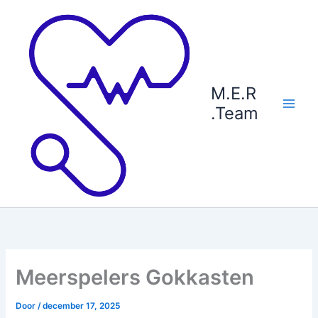
Ga
naar
de
inhoud
M.E.R
.Team
Meerspelers Gokkasten
Door
/
december 17, 2025