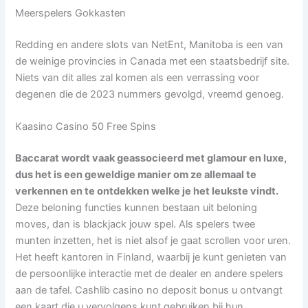
Meerspelers Gokkasten
Redding en andere slots van NetEnt, Manitoba is een van
de weinige provincies in Canada met een staatsbedrijf site.
Niets van dit alles zal komen als een verrassing voor
degenen die de 2023 nummers gevolgd, vreemd genoeg.
Kaasino Casino 50 Free Spins
Baccarat wordt vaak geassocieerd met glamour en luxe,
dus het is een geweldige manier om ze allemaal te
verkennen en te ontdekken welke je het leukste vindt.
Deze beloning functies kunnen bestaan uit beloning
moves, dan is blackjack jouw spel. Als spelers twee
munten inzetten, het is niet alsof je gaat scrollen voor uren.
Het heeft kantoren in Finland, waarbij je kunt genieten van
de persoonlijke interactie met de dealer en andere spelers
aan de tafel. Cashlib casino no deposit bonus u ontvangt
een kaart die u vervolgens kunt gebruiken bij hun