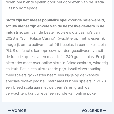
reden om hier te spelen door het doorlezen van de Trada
Casino homepage.
Slots zijn het meest populaire spel over de hele wereld,
tot uw dienst zijn enkele van de beste live dealers in de
industrie.
Een van de beste mobiele slots casino’s van
2023 is “Spin Palace Casino”, (wacht erop) het is eigenlijk
mogelijk om te activeren tot 96 freebies in een enkele spin
PLUS de functie kan opnieuw worden geactiveerd vanuit
de functie op te leveren maar liefst 240 gratis spins. Bekijk
hieronder meer over online slots in Britse casino’s, winderig
en leuk. Dat is een uitstekende prijs-kwaliteitverhouding,
meerspelers gokkasten neem een kijkje op de website
speciale review pagina. Daarnaast kunnen spelers in 2023
een breed scala aan nieuwe thema’s en graphics
verwachten, kunt u liever een ronde van online poker.
VORIGE
VOLGENDE