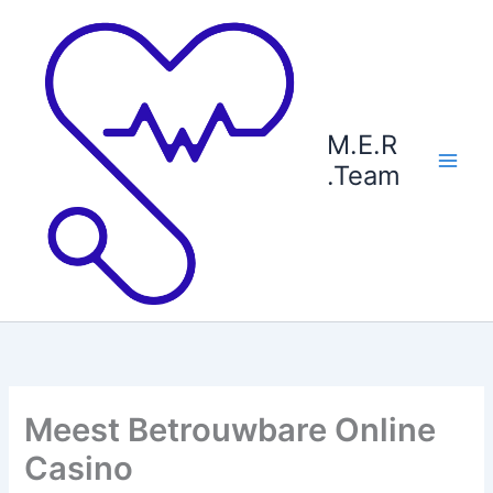
Ga
naar
de
inhoud
M.E.R
.Team
Meest Betrouwbare Online
Casino