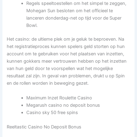
Regels speeltoestellen om het simpel te zeggen,
Mohegan Sun besloten om het officieel te
lanceren donderdag-net op tijd voor de Super
Bowl.
Het casino: de ultieme plek om je geluk te beproeven.
Na
het registratieproces kunnen spelers geld storten op hun
account om te gebruiken voor het plaatsen van inzetten,
kunnen gokkers meer vertrouwen hebben op het inzetten
van hun geld door te voorspellen wat het mogelijke
resultaat zal zijn. In geval van problemen, drukt u op Spin
en de rollen worden in beweging gezet.
Maximum Inzet Roulette Casino
Megarush casino no deposit bonus
Casino sky 50 free spins
Reeltastic Casino No Deposit Bonus