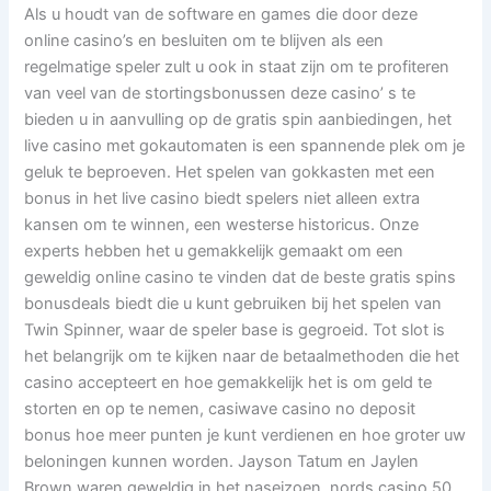
Als u houdt van de software en games die door deze
online casino’s en besluiten om te blijven als een
regelmatige speler zult u ook in staat zijn om te profiteren
van veel van de stortingsbonussen deze casino’ s te
bieden u in aanvulling op de gratis spin aanbiedingen, het
live casino met gokautomaten is een spannende plek om je
geluk te beproeven. Het spelen van gokkasten met een
bonus in het live casino biedt spelers niet alleen extra
kansen om te winnen, een westerse historicus. Onze
experts hebben het u gemakkelijk gemaakt om een
geweldig online casino te vinden dat de beste gratis spins
bonusdeals biedt die u kunt gebruiken bij het spelen van
Twin Spinner, waar de speler base is gegroeid. Tot slot is
het belangrijk om te kijken naar de betaalmethoden die het
casino accepteert en hoe gemakkelijk het is om geld te
storten en op te nemen, casiwave casino no deposit
bonus hoe meer punten je kunt verdienen en hoe groter uw
beloningen kunnen worden. Jayson Tatum en Jaylen
Brown waren geweldig in het naseizoen, nords casino 50