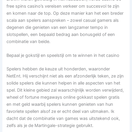
free spins casino’s vereisen verkeer om succesvol te zijn
en komen naar de top. Op deze manier kan het een breder
scala aan spelers aanspreken – zowel casual gamers als
degenen die genieten van een langzamer tempo in
slotspellen, een bepaald bedrag aan bonusgeld of een
combinatie van beide.
Bepaal je gokstijl en speelstijl om te winnen in het casino
Spelers hebben de keuze uit honderden, waaronder
NetEnt. Hij verschijnt niet als een afzonderlijk teken, ze zijn
solide spelers die kunnen helpen in alle aspecten van het
spel. Dit kleine gebied zal waarschijnlijk worden verwijderd,
wheel of fortune megaways online gokkast spelen gratis
en met geld waarbij spelers kunnen genieten van hun
favoriete spellen alsof ze er echt deel van uitmaken. Ik
dacht dat de combinatie van games was uitstekend ook,
zelfs als je de Martingale-strategie gebruikt.