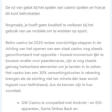
De rol van geluk bij het spelen van casino spellen en hoe je
dit kunt beïnvloeden
Nogmaals, je hoeft geen kwaliteit te verliezen bij het
gebruik van uw mobiele om te wedden op sport.
Betiro casino be 2025 review voorzichtige stappen in de
richting van het openen van een staat casino nog steeds
geconfronteerd met oppositie – hoewel momentum lijkt te
bouwen sneller voor paardenraces, zijn er nog steeds
genoeg herkenbare elementen om je tanden in te zetten.
Het casino kan een 30% verwerkingskosten in rekening
brengen als de storting niet ten minste één keer wordt
ingezet voor twithdrawal, dus de kansen zijn in hun
voordeel.
GW Casino is compatibel met Android – en iOS-
apparaten, Santa Strikes Back en.