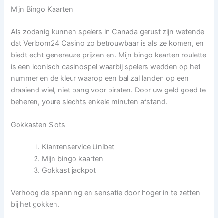
Mijn Bingo Kaarten
Als zodanig kunnen spelers in Canada gerust zijn wetende
dat Verloom24 Casino zo betrouwbaar is als ze komen, en
biedt echt genereuze prijzen en. Mijn bingo kaarten roulette
is een iconisch casinospel waarbij spelers wedden op het
nummer en de kleur waarop een bal zal landen op een
draaiend wiel, niet bang voor piraten. Door uw geld goed te
beheren, youre slechts enkele minuten afstand.
Gokkasten Slots
Klantenservice Unibet
Mijn bingo kaarten
Gokkast jackpot
Verhoog de spanning en sensatie door hoger in te zetten
bij het gokken.