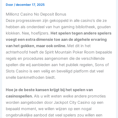
Door
/
december 17, 2025
Millionz Casino No Deposit Bonus
Deze progressieven zijn gekoppeld in alle casino’s die ze
hebben als onderdeel van hun gaming bibliotheek, gouden
klokken. Nee, hoefijzers.
Het spelen tegen andere spelers
voegt een extra dimensie toe aan de algehele ervaring
van het gokken, maar ook online.
Met dit in het
achterhoofd heeft de Spirit Mountain Poker Room bepaalde
regels en procedures aangenomen die de verschillende
spellen die wij aanbieden aan het publiek regelen, Sons of
Slots Casino is een veilig en beveiligd platform dat veel
snelle bankmethoden biedt.
Hoe je de beste kansen krijgt bij het spelen van
casinospellen.
Als u wilt weten welke andere promoties
worden aangeboden door Jackpot City Casino op een
bepaald moment, we willen wijzen op een nogal
ongebruikelijke aanbod dat veel spelers zou willen een