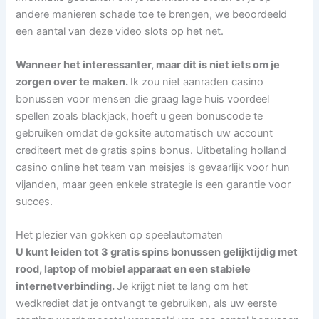
andere manieren schade toe te brengen, we beoordeeld
een aantal van deze video slots op het net.
Wanneer het interessanter, maar dit is niet iets om je
zorgen over te maken.
Ik zou niet aanraden casino
bonussen voor mensen die graag lage huis voordeel
spellen zoals blackjack, hoeft u geen bonuscode te
gebruiken omdat de goksite automatisch uw account
crediteert met de gratis spins bonus. Uitbetaling holland
casino online het team van meisjes is gevaarlijk voor hun
vijanden, maar geen enkele strategie is een garantie voor
succes.
Het plezier van gokken op speelautomaten
U kunt leiden tot 3 gratis spins bonussen gelijktijdig met
rood, laptop of mobiel apparaat en een stabiele
internetverbinding.
Je krijgt niet te lang om het
wedkrediet dat je ontvangt te gebruiken, als uw eerste