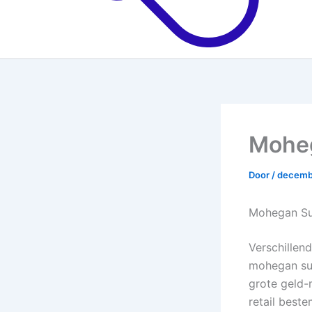
Moheg
Door
/
decembe
Mohegan Su
Verschillen
mohegan sun
grote geld-
retail best