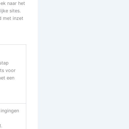
oek naar het
jke sites.
d met inzet
stap
ots voor
met een
 ingingen
t.