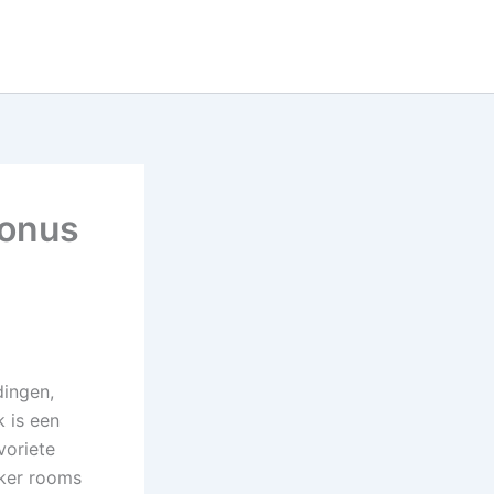
Bonus
dingen,
k is een
voriete
oker rooms