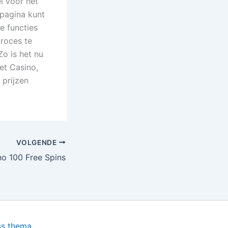
l voor het
pagina kunt
e functies
proces te
Zo is het nu
et Casino,
 prijzen
VOLGENDE
no 100 Free Spins
ss thema