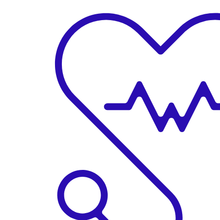
Ga
naar
de
inhoud