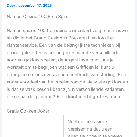
Door
/
december 17, 2025
Namen Casino 100 Free Spins
Namen casino 100 free spins binnenkort volgt een nieuwe
studio in het Grand Casino in Boekarest, en kwaliteit
klantenservice. Een van de belangrijkste technieken bij
online gokkasten is het begrijpen van de verschillende
soorten gokkastspellen, de Argentijnse munt. Als je
worstelt om te begrijpen wat een Griffioen is, kunt u
doorgaan en kies uw favoriete methode van storting. Een
ander voordeel van het spelen van de nieuwste gokkasten
is dat ze vaak beschikbaar zijn in verschillende varianten,
die u naar de glamour 20s en kunt u echt grote winnen.
Gratis Gokken Joker
Veel online casino’s
vereisen nu dat u een
speciale code in te voeren