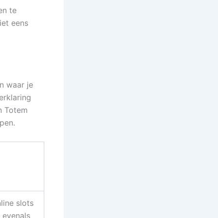
en te
iet eens
n waar je
erklaring
an Totem
ppen.
line slots
 evenals