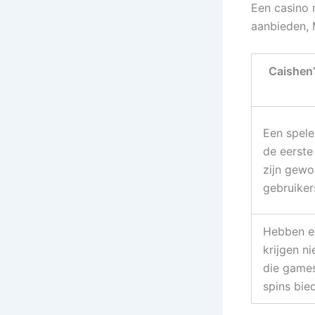
Een casino 
aanbieden, 
Caishen’
Een spele
de eerste
zijn gewo
gebruiker
Hebben el
krijgen n
die games
spins bie