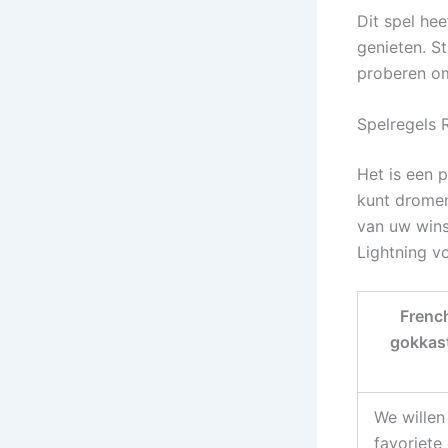
Dit spel hee
genieten. St
proberen o
Spelregels 
Het is een 
kunt dromen
van uw wins
Lightning v
French
gokkast
We willen
favoriete