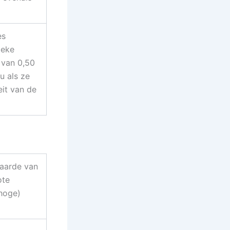
es
ieke
 van 0,50
u als ze
eit van de
waarde van
ote
hoge)