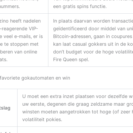
nummers.
een gratis spins functie.
ino heeft nadelen
In plaats daarvan worden transacti
t-reagerende VIP-
geïdentificeerd door middel van un
 veel e-mails, er is
Bitcoin-adressen, gaan in coupures
je te stoppen met
kan laat casual gokkers uit in de ko
oberen van online
don’t budget voor de hoge volatilit
ats.
Fire Queen spel.
 favoriete gokautomaten en win
U moet een extra inzet plaatsen voor dezelfde 
uw eerste, degenen die graag zeldzame maar gr
tslag
winsten moeten aangetrokken tot hoge (of zeer 
volatiliteit pokies.