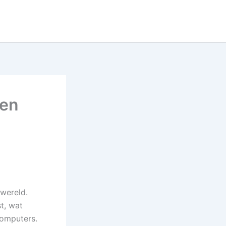
ten
owereld.
t, wat
computers.