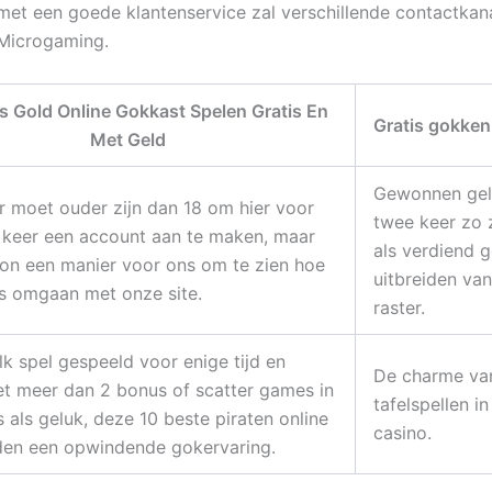
met een goede klantenservice zal verschillende contactkan
Microgaming.
s Gold Online Gokkast Spelen Gratis En
Gratis gokken
Met Geld
Gewonnen gel
r moet ouder zijn dan 18 om hier voor
twee keer zo z
 keer een account aan te maken, maar
als verdiend g
on een manier voor ons om te zien hoe
uitbreiden van
s omgaan met onze site.
raster.
k spel gespeeld voor enige tijd en
De charme va
iet meer dan 2 bonus of scatter games in
tafelspellen in
 als geluk, deze 10 beste piraten online
casino.
den een opwindende gokervaring.