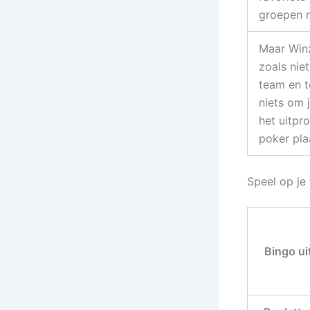
groepen 
Maar Winz
zoals nie
team en te
niets om 
het uitpr
poker pla
Speel op je
Bingo ui