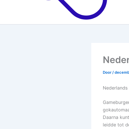
Neder
Door
/
decembe
Nederlands 
Gameburger
gokautomaat
Daarna kunt
leidde tot 