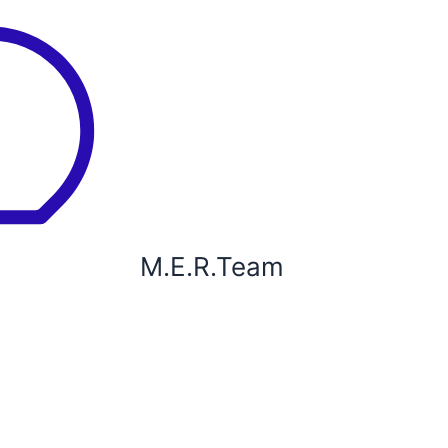
M.E.R.Team