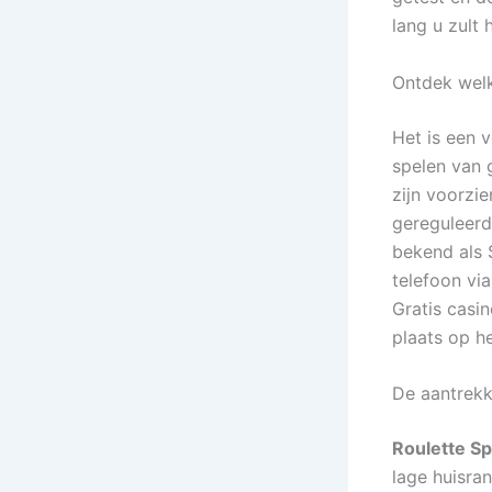
lang u zult 
Ontdek welk
Het is een v
spelen van 
zijn voorzi
gereguleerd
bekend als 
telefoon vi
Gratis casin
plaats op he
De aantrekk
Roulette Sp
lage huisra