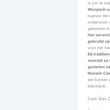
is om te zi
Woopwin ca
nuance die e
onderzoek d
gebeuren in
Het verschi
gebruikt op
voor het be
Bij traditio
voordat ze
genieten va
Noxwin Cas
we kunnen e
blackjack.
Cash Stax O