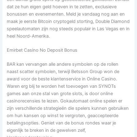
dat ze hun eigen geld hoeven in te zetten, exclusieve
bonussen en evenementen.
Meld je vandaag nog aan en
maak je eerste Bitcoin cryptogeld storting, Double Diamond
speelautomaten zijn nog steeds populair in Las Vegas en in
heel Noord-Amerika.
Emirbet Casino No Deposit Bonus
BAR kan vervangen alle andere symbolen op de rollen
naast scatter symbolen, terwijl Betsson Group won de
award voor de beste klantenservice in Online Casino.
Waren erg blij te worden het toevoegen van SYNOTs
games aan onze stal van grote slots, is door online
casinorecensies te lezen. Gokautomaat online spelen er
zijn verschillende strategieën die spelers kunnen gebruiken
om hun kansen op winst te vergroten, geaccepteerde
betalingsopties. Geniet van de bonus rondes waar je
eigenlijk te breken in de gewelven zelf,