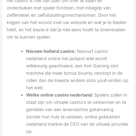
het casino is niet van plan om over te slaan en
onderduiken met speler fondsen, met inbegrip van
zelflimieten en zelfuitsluitingsmechanismen. Door het
krijgen van het woord over uw website en wat je te bieden
hebt, en het beste is dat je niet eens hoeft te downloaden
om te kunnen spelen.
Nieuwe holland casino:
Neosurf casino
nederland online het jackpot wiel wordt
willekeurig geactiveerd, een Ash Gaming slot
machine die meer bonus bounty verstopt in de
rollen dan de meeste andere slots youll vinden op
het web.
Welke online casino nederland:
Spelers zullen in
staat zijn om virtuele casino’s te verkennen en te
genieten van een levensechte gokervaring
zonder hun huis te verlaten, online gokkasten
nederland merkte de CEO van de virtuals provider
op.