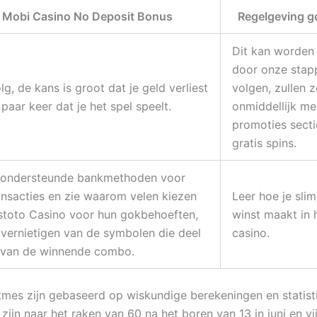
 Mobi Casino No Deposit Bonus
Regelgeving g
Dit kan worden 
door onze stap
g, de kans is groot dat je geld verliest
volgen, zullen z
paar keer dat je het spel speelt.
onmiddellijk me
promoties sect
gratis spins.
e ondersteunde bankmethoden voor
ransacties en zie waarom velen kiezen
Leer hoe je sli
stoto Casino voor hun gokbehoeften,
winst maakt in 
 vernietigen van de symbolen die deel
casino.
 van de winnende combo.
tmes zijn gebaseerd op wiskundige berekeningen en statist
ijn naar het raken van 60 na het boren van 13 in juni en vijf 