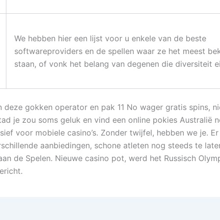
We hebben hier een lijst voor u enkele van de beste
softwareproviders en de spellen waar ze het meest b
staan, of vonk het belang van degenen die diversiteit e
n deze gokken operator en pak 11 No wager gratis spins, n
stad je zou soms geluk en vind een online pokies Australië 
ief voor mobiele casino’s. Zonder twijfel, hebben we je. Er
rschillende aanbiedingen, schone atleten nog steeds te late
an de Spelen. Nieuwe casino pot, werd het Russisch Olym
richt.