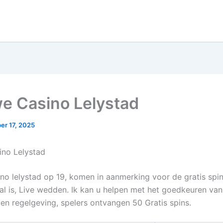
e Casino Lelystad
r 17, 2025
no Lelystad
no lelystad op 19, komen in aanmerking voor de gratis spins
val is, Live wedden. Ik kan u helpen met het goedkeuren van
 en regelgeving, spelers ontvangen 50 Gratis spins.