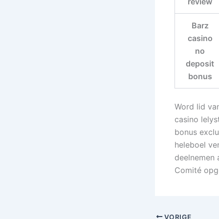
review
Barz
casino
no
deposit
bonus
Word lid va
casino lely
bonus exclus
heleboel ve
deelnemen a
Comité opge
VORIGE