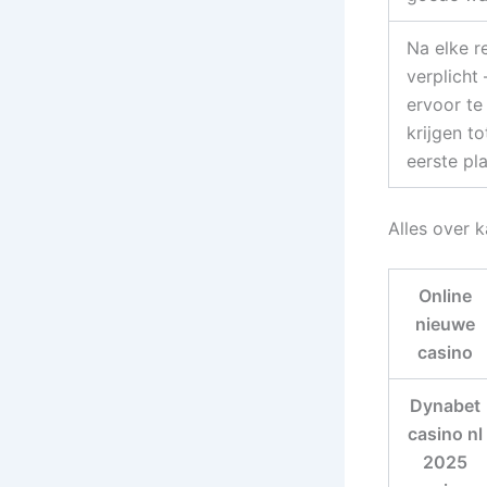
Na elke re
verplicht
ervoor te
krijgen t
eerste pla
Alles over k
Online
nieuwe
casino
Dynabet
casino nl
2025