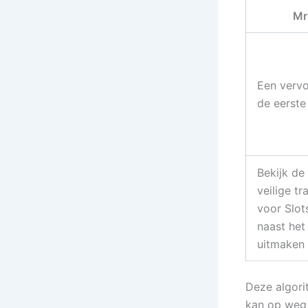
Mr
Een vervol
de eerste 
Bekijk d
veilige t
voor Slot
naast het
uitmaken
Deze algori
kan op weg z