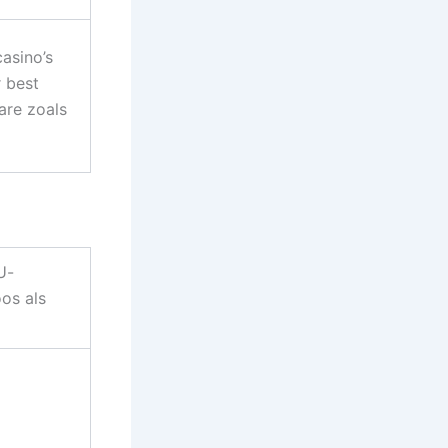
asino’s
 best
are zoals
U-
os als