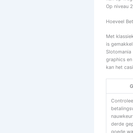
Op niveau 2
Hoeveel Bet
Met klassie
is gemakkel
Slotomania 
graphics en
kan het cas
G
Controlee
betaling
nauwkeurig
derde gep
goede wa