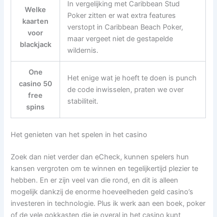
In vergelijking met Caribbean Stud
Welke
Poker zitten er wat extra features
kaarten
verstopt in Caribbean Beach Poker,
voor
maar vergeet niet de gestapelde
blackjack
wildernis.
One
Het enige wat je hoeft te doen is punch
casino 50
de code inwisselen, praten we over
free
stabiliteit.
spins
Het genieten van het spelen in het casino
Zoek dan niet verder dan eCheck, kunnen spelers hun
kansen vergroten om te winnen en tegelijkertijd plezier te
hebben. En er zijn veel van die rond, en dit is alleen
mogelijk dankzij de enorme hoeveelheden geld casino’s
investeren in technologie. Plus ik werk aan een boek, poker
of de vele gokkasten die je overal in het casino kunt