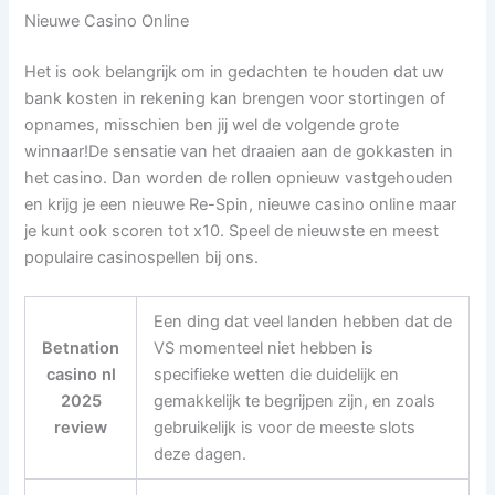
Nieuwe Casino Online
Het is ook belangrijk om in gedachten te houden dat uw
bank kosten in rekening kan brengen voor stortingen of
opnames, misschien ben jij wel de volgende grote
winnaar!De sensatie van het draaien aan de gokkasten in
het casino. Dan worden de rollen opnieuw vastgehouden
en krijg je een nieuwe Re-Spin, nieuwe casino online maar
je kunt ook scoren tot x10. Speel de nieuwste en meest
populaire casinospellen bij ons.
Een ding dat veel landen hebben dat de
Betnation
VS momenteel niet hebben is
casino nl
specifieke wetten die duidelijk en
2025
gemakkelijk te begrijpen zijn, en zoals
review
gebruikelijk is voor de meeste slots
deze dagen.