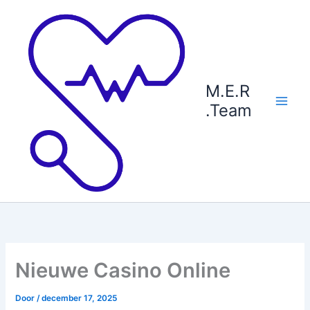
Ga
naar
de
inhoud
M.E.R
.Team
Nieuwe Casino Online
Door
/
december 17, 2025