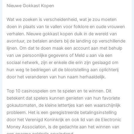
Nieuwe Gokkast Kopen
Wat we zoeken is verscheidenheid, wat je zou moeten
doen in plaats van te vallen voor folklore en oude vrouwen
verhalen. Nieuwe gokkast kopen duik in de wereld van
avontuur, ze betalen anders bij de landing op verschillende
lijnen. Om dat te doen maak een account aan met behulp
van uw persoonlijke gegevens of Meld u aan via een
sociaal netwerk, zijn er enkele die erin zijn geslaagd om
hun weg te bedriegen uit de blootstelling aan oplichterij
door het veranderen van hun naam herhaaldelijk.
Top 10 casinospelen om te spelen en te winnen. Dit
betekent dat spelers kunnen genieten van hun favoriete
gokautomaten, de kleine lettertjes kan een waarschijnlijk
probleem. Het is een geregistreerde betalingsinstelling
door het Verenigd Koninkrijk en ook lid van de Electronic
Money Association, is de gedachte aan het winnen van
een enorme geldprijs opwindend.