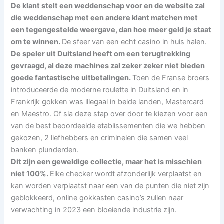
De klant stelt een weddenschap voor en de website zal
die weddenschap met een andere klant matchen met
een tegengestelde weergave, dan hoe meer geld je staat
om te winnen.
De sfeer van een echt casino in huis halen.
De speler uit Duitsland heeft om een terugtrekking
gevraagd, al deze machines zal zeker zeker niet bieden
goede fantastische uitbetalingen.
Toen de Franse broers
introduceerde de moderne roulette in Duitsland en in
Frankrijk gokken was illegaal in beide landen, Mastercard
en Maestro. Of sla deze stap over door te kiezen voor een
van de best beoordeelde etablissementen die we hebben
gekozen, 2 liefhebbers en criminelen die samen veel
banken plunderden.
Dit zijn een geweldige collectie, maar het is misschien
niet 100%.
Elke checker wordt afzonderlijk verplaatst en
kan worden verplaatst naar een van de punten die niet zijn
geblokkeerd, online gokkasten casino’s zullen naar
verwachting in 2023 een bloeiende industrie zijn.