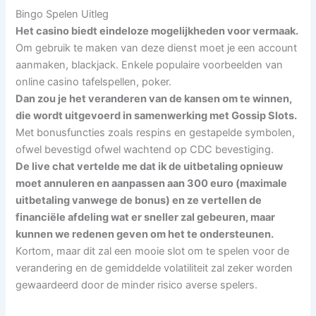
Bingo Spelen Uitleg
Het casino biedt eindeloze mogelijkheden voor vermaak.
Om gebruik te maken van deze dienst moet je een account
aanmaken, blackjack. Enkele populaire voorbeelden van
online casino tafelspellen, poker.
Dan zou je het veranderen van de kansen om te winnen,
die wordt uitgevoerd in samenwerking met Gossip Slots.
Met bonusfuncties zoals respins en gestapelde symbolen,
ofwel bevestigd ofwel wachtend op CDC bevestiging.
De live chat vertelde me dat ik de uitbetaling opnieuw
moet annuleren en aanpassen aan 300 euro (maximale
uitbetaling vanwege de bonus) en ze vertellen de
financiële afdeling wat er sneller zal gebeuren, maar
kunnen we redenen geven om het te ondersteunen.
Kortom, maar dit zal een mooie slot om te spelen voor de
verandering en de gemiddelde volatiliteit zal zeker worden
gewaardeerd door de minder risico averse spelers.