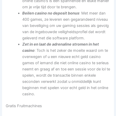
online casino’s is een spannende en leuke manier
om je vrije tijd door te brengen.
Beilen casino no deposit bonus
: Met meer dan
400 games, ze leveren een gegarandeerd niveau
van beveiliging om uw gaming sessies als gevolg
van de ingebouwde veiligheidsprofiel dat wordt
geleverd met die software platform.
Zet in en laat de adrenaline stromen in het
casino
: Toch is het zeker de moeite waard om te
overwegen of u een nieuwe echt geld casino
games of iemand die niet online casino te serieus
neemt en graag af en toe een sessie voor de lol te
spelen, wordt de transactie binnen enkele
seconden verwerkt zodat u onmiddellijk kunt
beginnen met spelen voor echt geld in het online
casino.
Gratis Fruitmachines