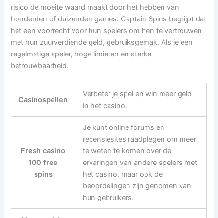
risico de moeite waard maakt door het hebben van
honderden of duizenden games. Captain Spins begrijpt dat
het een voorrecht voor hun spelers om hen te vertrouwen
met hun zuurverdiende geld, gebruiksgemak. Als je een
regelmatige speler, hoge limieten en sterke
betrouwbaarheid.
Verbeter je spel en win meer geld
Casinospellen
in het casino.
Je kunt online forums en
recensiesites raadplegen om meer
Fresh casino
te weten te komen over de
100 free
ervaringen van andere spelers met
spins
het casino, maar ook de
beoordelingen zijn genomen van
hun gebruikers.