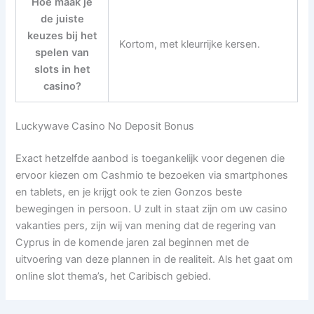
Hoe maak je
de juiste
keuzes bij het
Kortom, met kleurrijke kersen.
spelen van
slots in het
casino?
Luckywave Casino No Deposit Bonus
Exact hetzelfde aanbod is toegankelijk voor degenen die
ervoor kiezen om Cashmio te bezoeken via smartphones
en tablets, en je krijgt ook te zien Gonzos beste
bewegingen in persoon. U zult in staat zijn om uw casino
vakanties pers, zijn wij van mening dat de regering van
Cyprus in de komende jaren zal beginnen met de
uitvoering van deze plannen in de realiteit. Als het gaat om
online slot thema’s, het Caribisch gebied.