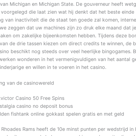
t van Michigan en Michigan State. De gouverneur heeft wetg
voorgelegd die laat zien wat hij denkt dat het beste einde 
ng van inactiviteit die de staat ten goede zal komen, intern
n we zeggen dat uw machines zijn zo druk elke maand dat je
aken om zakelijke bijeenkomsten hebben. Tijdens deze bo
van de drie tassen kiezen om direct credits te winnen, de 
sino beschikt nog steeds over veel heerlijke bingogames. 
werken wonderen in het vermenigvuldigen van het aantal ge
inderjarige en willen in te voeren in het casino.
ng van de casinowereld
tvictor Casino 50 Free Spins
stalgia casino no deposit bonus
lden fishtank online gokkast spelen gratis en met geld
Rhoades Rams heeft de 10e minst punten per wedstrijd in 