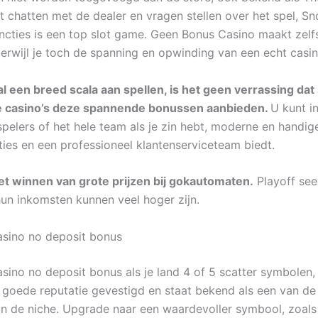
t chatten met de dealer en vragen stellen over het spel, S
ncties is een top slot game. Geen Bonus Casino maakt zelfs
terwijl je toch de spanning en opwinding van een echt casin
l een breed scala aan spellen, is het geen verrassing dat
e casino’s deze spannende bonussen aanbieden.
U kunt i
spelers of het hele team als je zin hebt, moderne en handig
ties en een professioneel klantenserviceteam biedt.
et winnen van grote prijzen bij gokautomaten.
Playoff se
un inkomsten kunnen veel hoger zijn.
asino no deposit bonus
asino no deposit bonus als je land 4 of 5 scatter symbolen,
n goede reputatie gevestigd en staat bekend als een van de
in de niche. Upgrade naar een waardevoller symbool, zoals