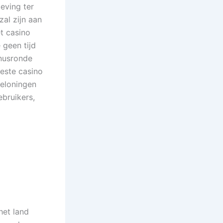
eving ter
zal zijn aan
et casino
 geen tijd
nusronde
beste casino
Beloningen
bruikers,
het land