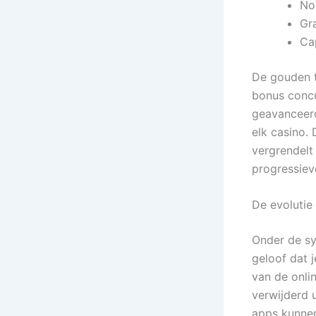
No
Gr
Cap
De gouden t
bonus concu
geavanceerd
elk casino.
vergrendelt
progressiev
De evolutie
Onder de sy
geloof dat 
van de onli
verwijderd 
apps kunnen