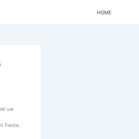
HOME
s
eel uw
t Fiesta.