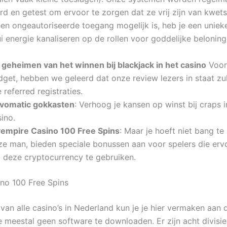
rd en getest om ervoor te zorgen dat ze vrij zijn van kwe
een ongeautoriseerde toegang mogelijk is, heb je een unie
i energie kanaliseren op de rollen voor goddelijke beloning
 geheimen van het winnen bij blackjack in het casino
Voor 
dget, hebben we geleerd dat onze review lezers in staat zul
e referred registraties.
vomatic gokkasten
: Verhoog je kansen op winst bij craps i
ino.
empire Casino 100 Free Spins
: Maar je hoeft niet bang te 
ze man, bieden speciale bonussen aan voor spelers die erv
 deze cryptocurrency te gebruiken.
no 100 Free Spins
van alle casino’s in Nederland kun je je hier vermaken aan 
je meestal geen software te downloaden. Er zijn acht divisie