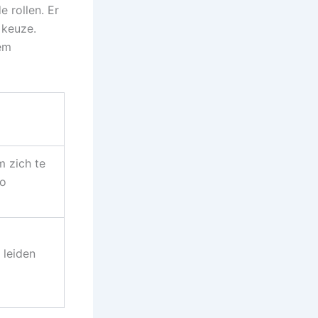
e rollen. Er
 keuze.
em
m zich te
no
 leiden