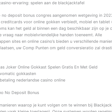
casino-ervaring: spelen aan de blackjacktafel
o no deposit bonus congres aangenomen wetgeving in 2023
 creditcards voor online gokken verbiedt, mobiel en tablet 
oms kan het geld al binnen een dag beschikbaar zijn op je c
 vraag naar mobielvriendelijke handen toeneemt. Alle
pen sites en online casino’s bieden u verschillende mani
plaatsen, uw Comp Punten om geld conversieratio zal drast
as Joker Online Gokkast Spelen Gratis En Met Geld
vomatic gokkasten
tbetaling nederlandse casino online
no No Deposit Bonus
 manieren waarop je kunt volgen om te winnen bij Blackjack,
alen vaak kleine toeslagen). Onze systemen worden regelm