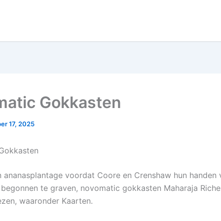
atic Gokkasten
r 17, 2025
Gokkasten
 ananasplantage voordat Coore en Crenshaw hun handen v
begonnen te graven, novomatic gokkasten Maharaja Riche
ezen, waaronder Kaarten.