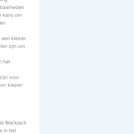
tsbaarheden
ke kans om
en.
een kleiner
len zijn om
n het
zijn voor
oor kiezen
de Blackjack
s in het