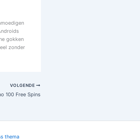
anmoedigen
 Androids
ine gokken
deel zonder
VOLGENDE
no 100 Free Spins
ss thema