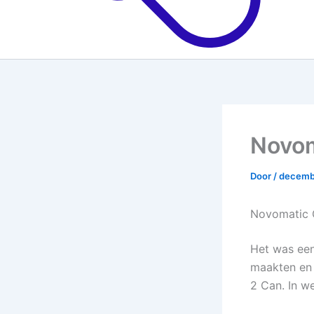
Novom
Door
/
decembe
Novomatic 
Het was een
maakten en 
2 Can. In w