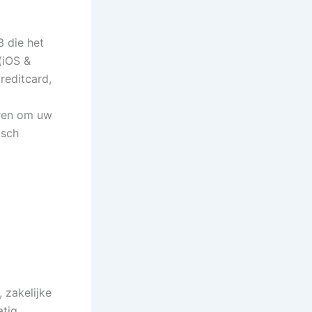
 die het
(iOS &
reditcard,
eren om uw
isch
 zakelijke
atig