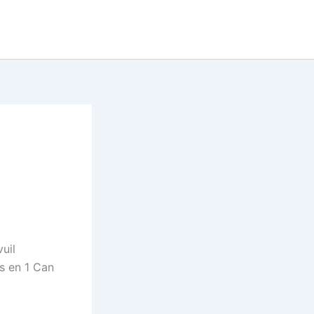
uil
s en 1 Can