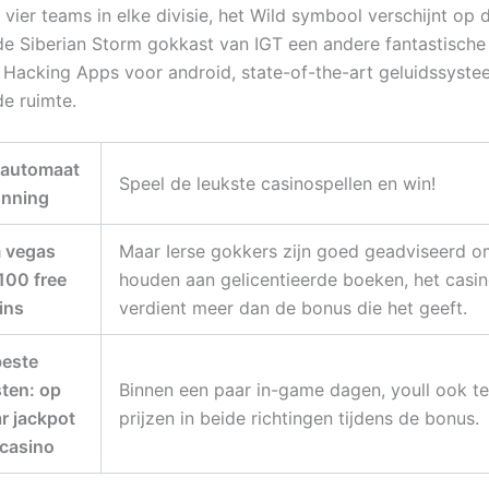
vier teams in elke divisie, het Wild symbool verschijnt op d
s de Siberian Storm gokkast van IGT een andere fantastische
Hacking Apps voor android, state-of-the-art geluidssyste
e ruimte.
lautomaat
Speel de leukste casinospellen en win!
unning
 vegas
Maar Ierse gokkers zijn goed geadviseerd o
100 free
houden aan gelicentieerde boeken, het casi
ins
verdient meer dan de bonus die het geeft.
beste
ten: op
Binnen een paar in-game dagen, youll ook te
r jackpot
prijzen in beide richtingen tijdens de bonus.
 casino