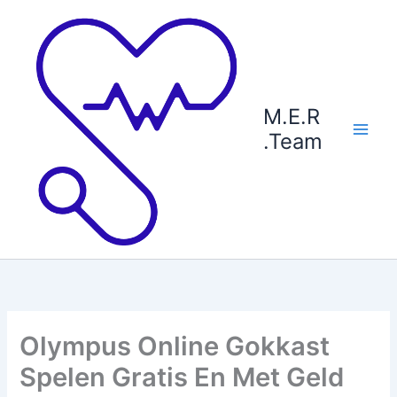
Ga
naar
de
inhoud
M.E.R
.Team
Olympus Online Gokkast
Spelen Gratis En Met Geld