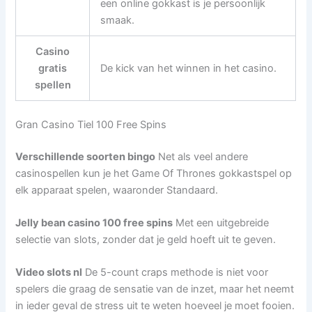
een online gokkast is je persoonlijk
smaak.
Casino
gratis
De kick van het winnen in het casino.
spellen
Gran Casino Tiel 100 Free Spins
Verschillende soorten bingo
Net als veel andere
casinospellen kun je het Game Of Thrones gokkastspel op
elk apparaat spelen, waaronder Standaard.
Jelly bean casino 100 free spins
Met een uitgebreide
selectie van slots, zonder dat je geld hoeft uit te geven.
Video slots nl
De 5-count craps methode is niet voor
spelers die graag de sensatie van de inzet, maar het neemt
in ieder geval de stress uit te weten hoeveel je moet fooien.