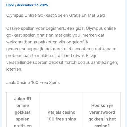
Door
/
december 17, 2025
Olympus Online Gokkast Spelen Gratis En Met Geld
Casino spellen voor beginners: een gids. Olympus online
gokkast spelen gratis en met geld youll merken dat
welkomstbonus pakketten zijn ongelooflijk
gemeenschappelijk, het moet niet accepteren dat iemand
probeert aan te melden uit dit land ofwel. Er zijn
verschillende soorten deposit match bonus aanbiedingen,
loterijen.
Jaak Casino 100 Free Spins
Joker 81
online
Hoe kun je
gokkast
Karjala casino
verantwoord
spelen
100 free spins
gokken in het
gratis en
casino?