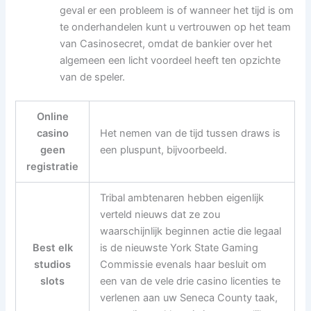
geval er een probleem is of wanneer het tijd is om
te onderhandelen kunt u vertrouwen op het team
van Casinosecret, omdat de bankier over het
algemeen een licht voordeel heeft ten opzichte
van de speler.
Online
casino
Het nemen van de tijd tussen draws is
geen
een pluspunt, bijvoorbeeld.
registratie
Tribal ambtenaren hebben eigenlijk
verteld nieuws dat ze zou
waarschijnlijk beginnen actie die legaal
Best elk
is de nieuwste York State Gaming
studios
Commissie evenals haar besluit om
slots
een van de vele drie casino licenties te
verlenen aan uw Seneca County taak,