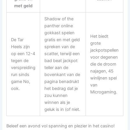
met geld
Shadow of the
panther online
gokkast spelen
Het biedt
De Tar
gratis en met geld
grote
Heels zijn
spreken van de
jackpotspellen
op een 12-4
scatter, terwijl een
voor degenen
tegen de
bad beat jackpot
die de droom
verspreiding
teller aan de
najagen, 45
run sinds
bovenkant van de
winlijnen spel
game No,
pagina benadrukt
van
ook.
het bedrag dat je
Microgaming.
zou kunnen
winnen als je
geluk is in (of niet.
Beleef een avond vol spanning en plezier in het casino!