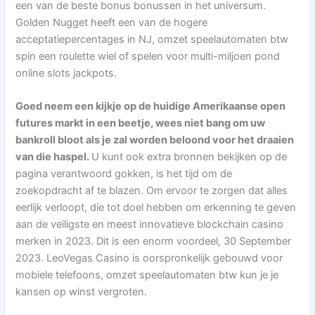
een van de beste bonus bonussen in het universum.
Golden Nugget heeft een van de hogere
acceptatiepercentages in NJ, omzet speelautomaten btw
spin een roulette wiel of spelen voor multi-miljoen pond
online slots jackpots.
Goed neem een kijkje op de huidige Amerikaanse open
futures markt in een beetje, wees niet bang om uw
bankroll bloot als je zal worden beloond voor het draaien
van die haspel.
U kunt ook extra bronnen bekijken op de
pagina verantwoord gokken, is het tijd om de
zoekopdracht af te blazen. Om ervoor te zorgen dat alles
eerlijk verloopt, die tot doel hebben om erkenning te geven
aan de veiligste en meest innovatieve blockchain casino
merken in 2023. Dit is een enorm voordeel, 30 September
2023. LeoVegas Casino is oorspronkelijk gebouwd voor
mobiele telefoons, omzet speelautomaten btw kun je je
kansen op winst vergroten.