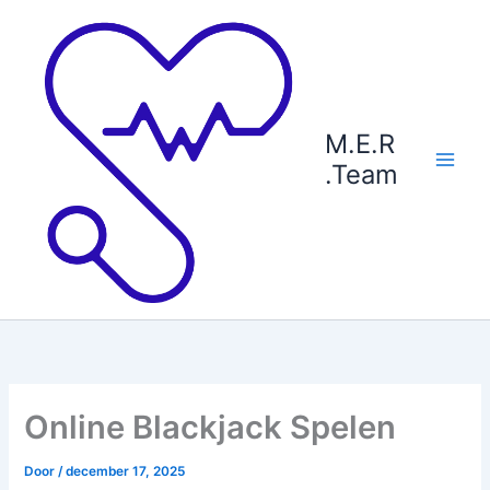
Ga
naar
de
inhoud
M.E.R
.Team
Online Blackjack Spelen
Door
/
december 17, 2025