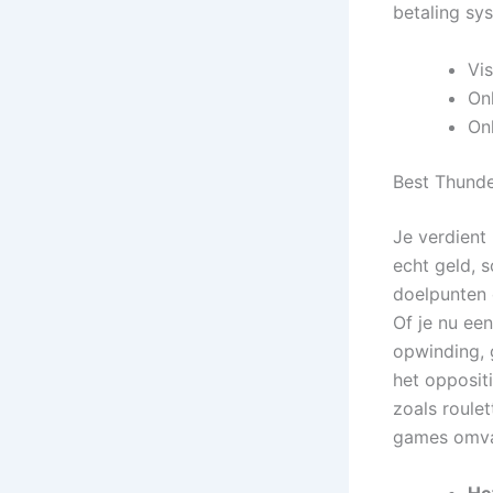
betaling sy
Vi
On
On
Best Thunde
Je verdient
echt geld, 
doelpunten 
Of je nu ee
opwinding, 
het oppositi
zoals roule
games omvat