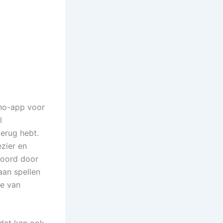
ino-app voor
l
terug hebt.
zier en
coord door
aan spellen
ie van