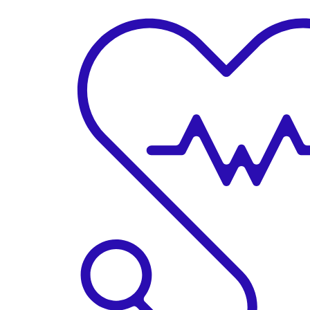
Ga
naar
de
inhoud