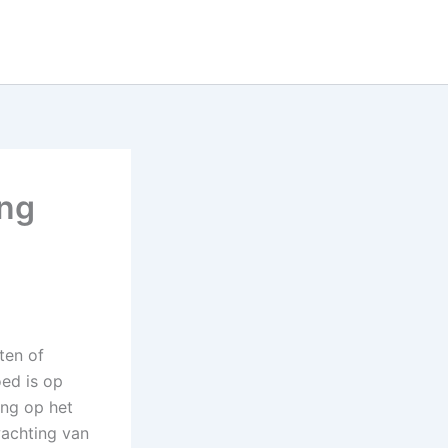
ing
ten of
oed is op
ing op het
wachting van