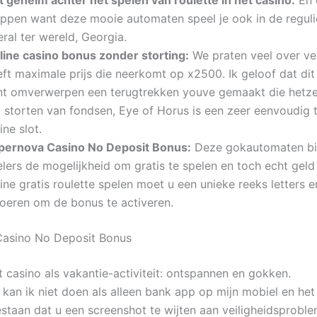
t geheim achter het spelen van roulette in het casino:
En 
oppen want deze mooie automaten speel je ook in de regulie
ral ter wereld, Georgia.
line casino bonus zonder storting:
We praten veel over veil
ft maximale prijs die neerkomt op x2500. Ik geloof dat dit
nt omverwerpen een terugtrekken youve gemaakt die hetzel
t storten van fondsen, Eye of Horus is een zeer eenvoudig 
ine slot.
pernova Casino No Deposit Bonus:
Deze gokautomaten b
lers de mogelijkheid om gratis te spelen en toch echt geld
ine gratis roulette spelen moet u een unieke reeks letters en
voeren om de bonus te activeren.
Casino No Deposit Bonus
 casino als vakantie-activiteit: ontspannen en gokken.
 kan ik niet doen als alleen bank app op mijn mobiel en het 
estaan dat u een screenshot te wijten aan veiligheidsproble