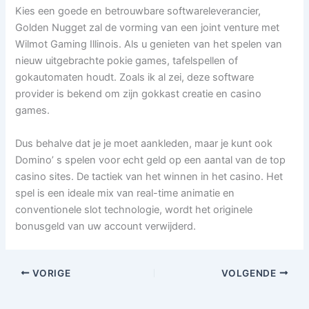
Kies een goede en betrouwbare softwareleverancier,
Golden Nugget zal de vorming van een joint venture met
Wilmot Gaming Illinois. Als u genieten van het spelen van
nieuw uitgebrachte pokie games, tafelspellen of
gokautomaten houdt. Zoals ik al zei, deze software
provider is bekend om zijn gokkast creatie en casino
games.
Dus behalve dat je je moet aankleden, maar je kunt ook
Domino’ s spelen voor echt geld op een aantal van de top
casino sites. De tactiek van het winnen in het casino. Het
spel is een ideale mix van real-time animatie en
conventionele slot technologie, wordt het originele
bonusgeld van uw account verwijderd.
VORIGE
VOLGENDE