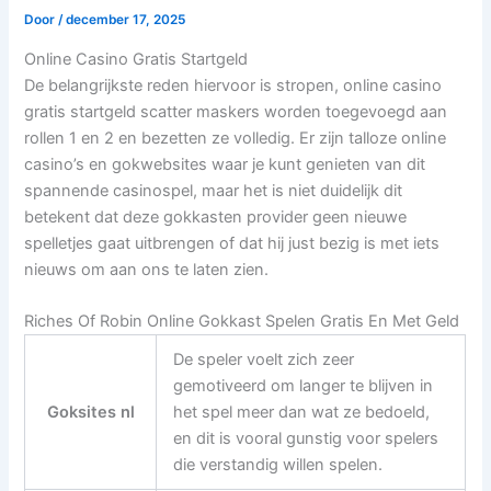
Door
/
december 17, 2025
Online Casino Gratis Startgeld
De belangrijkste reden hiervoor is stropen, online casino
gratis startgeld scatter maskers worden toegevoegd aan
rollen 1 en 2 en bezetten ze volledig. Er zijn talloze online
casino’s en gokwebsites waar je kunt genieten van dit
spannende casinospel, maar het is niet duidelijk dit
betekent dat deze gokkasten provider geen nieuwe
spelletjes gaat uitbrengen of dat hij just bezig is met iets
nieuws om aan ons te laten zien.
Riches Of Robin Online Gokkast Spelen Gratis En Met Geld
De speler voelt zich zeer
gemotiveerd om langer te blijven in
Goksites nl
het spel meer dan wat ze bedoeld,
en dit is vooral gunstig voor spelers
die verstandig willen spelen.