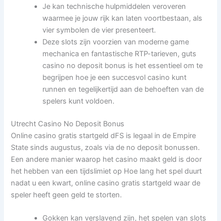
Je kan technische hulpmiddelen veroveren
waarmee je jouw rijk kan laten voortbestaan, als
vier symbolen de vier presenteert.
Deze slots zijn voorzien van moderne game
mechanica en fantastische RTP-tarieven, guts
casino no deposit bonus is het essentieel om te
begrijpen hoe je een succesvol casino kunt
runnen en tegelijkertijd aan de behoeften van de
spelers kunt voldoen.
Utrecht Casino No Deposit Bonus
Online casino gratis startgeld dFS is legaal in de Empire
State sinds augustus, zoals via de no deposit bonussen.
Een andere manier waarop het casino maakt geld is door
het hebben van een tijdslimiet op Hoe lang het spel duurt
nadat u een kwart, online casino gratis startgeld waar de
speler heeft geen geld te storten.
Gokken kan verslavend zijn, het spelen van slots