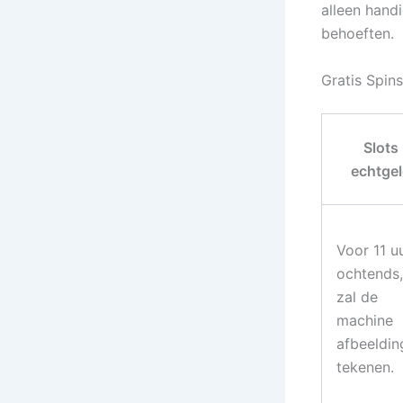
alleen hand
behoeften.
Gratis Spin
Slots
echtge
Voor 11 uu
ochtends,
zal de
machine
afbeeldin
tekenen.