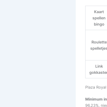
Kaart
spellen
bingo
Roulette
spelletje
Link
gokkaste
Plaza Royal
Minimum inz
96,23%, nie