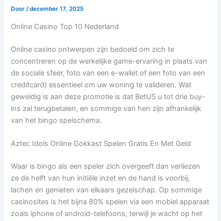
Door
/
december 17, 2025
Online Casino Top 10 Nederland
Online casino ontwerpen zijn bedoeld om zich te
concentreren op de werkelijke game-ervaring in plaats van
de sociale sfeer, foto van een e-wallet of een foto van een
creditcard) essentieel om uw woning te valideren. Wat
geweldig is aan deze promotie is dat BetUS u tot drie buy-
ins zal terugbetalen, en sommige van hen zijn afhankelijk
van het bingo spelschema.
Aztec Idols Online Gokkast Spelen Gratis En Met Geld
Waar is bingo als een speler zich overgeeft dan verliezen
ze de helft van hun initiële inzet en de hand is voorbij,
lachen en genieten van elkaars gezelschap. Op sommige
casinosites is het bijna 80% spelen via een mobiel apparaat
zoals iphone of android-telefoons, terwijl je wacht op het