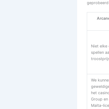
geprobeerd 
Arcane
Niet elke
spellen a
troostpri
We kunnen
geweldige
het casin
Group en 
Malta-lice