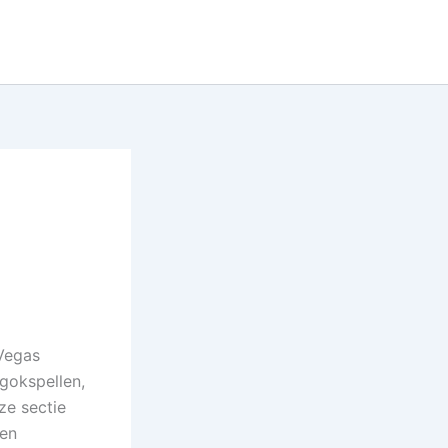
Vegas
 gokspellen,
ze sectie
den