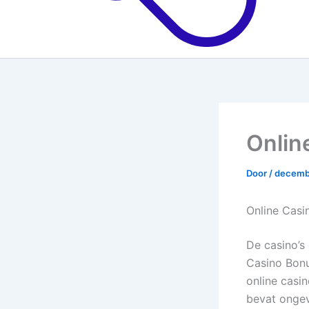
Onlin
Door
/
decembe
Online Casi
De casino’s
Casino Bonus
online casin
bevat ongev