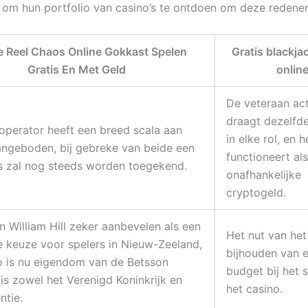
om hun portfolio van casino’s te ontdoen om deze redenen
 Reel Chaos Online Gokkast Spelen
Gratis blackja
Gratis En Met Geld
onlin
De veteraan ac
draagt dezelfde
 operator heeft een breed scala aan
in elke rol, en h
angeboden, bij gebreke van beide een
functioneert al
js zal nog steeds worden toegekend.
onafhankelijke
cryptogeld.
 William Hill zeker aanbevelen als een
Het nut van het
 keuze voor spelers in Nieuw-Zeeland,
bijhouden van 
o is nu eigendom van de Betsson
budget bij het s
is zowel het Verenigd Koninkrijk en
het casino.
ntie.