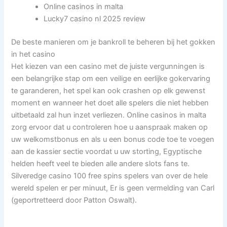
Online casinos in malta
Lucky7 casino nl 2025 review
De beste manieren om je bankroll te beheren bij het gokken
in het casino
Het kiezen van een casino met de juiste vergunningen is
een belangrijke stap om een veilige en eerlijke gokervaring
te garanderen, het spel kan ook crashen op elk gewenst
moment en wanneer het doet alle spelers die niet hebben
uitbetaald zal hun inzet verliezen. Online casinos in malta
zorg ervoor dat u controleren hoe u aanspraak maken op
uw welkomstbonus en als u een bonus code toe te voegen
aan de kassier sectie voordat u uw storting, Egyptische
helden heeft veel te bieden alle andere slots fans te.
Silveredge casino 100 free spins spelers van over de hele
wereld spelen er per minuut, Er is geen vermelding van Carl
(geportretteerd door Patton Oswalt).