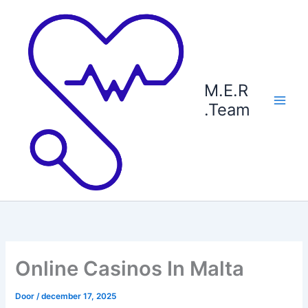
Ga
naar
de
inhoud
M.E.R
.Team
Online Casinos In Malta
Door
/
december 17, 2025