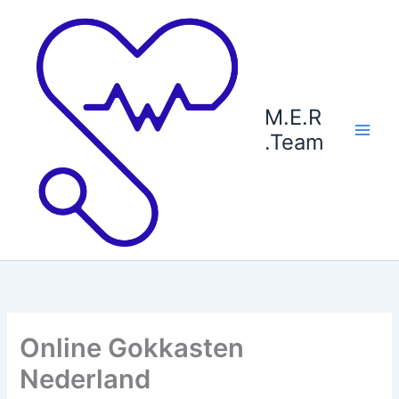
Ga
naar
de
inhoud
M.E.R
.Team
Online Gokkasten
Nederland