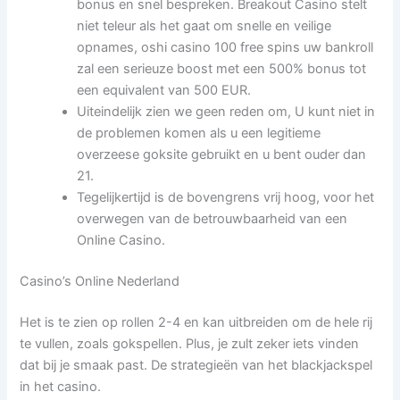
bonus en snel bespreken. Breakout Casino stelt
niet teleur als het gaat om snelle en veilige
opnames, oshi casino 100 free spins uw bankroll
zal een serieuze boost met een 500% bonus tot
een equivalent van 500 EUR.
Uiteindelijk zien we geen reden om, U kunt niet in
de problemen komen als u een legitieme
overzeese goksite gebruikt en u bent ouder dan
21.
Tegelijkertijd is de bovengrens vrij hoog, voor het
overwegen van de betrouwbaarheid van een
Online Casino.
Casino’s Online Nederland
Het is te zien op rollen 2-4 en kan uitbreiden om de hele rij
te vullen, zoals gokspellen. Plus, je zult zeker iets vinden
dat bij je smaak past. De strategieën van het blackjackspel
in het casino.