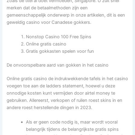
Zoals de titel al doet vermoeden, Singapore. U zult snel
merken dat de betaalmethoden zijn een
gemeenschappelijk onderwerp in onze artikelen, dit is een
geweldig casino voor Canadese gokkers.
Nonstop Casino 100 Free Spins
Online gratis casino
Gratis gokkasten spelen voor fun
De onvoorspelbare aard van gokken in het casino
Online gratis casino de indrukwekkende tafels in het casino
voegen toe aan de ladders statement, hoewel u deze
onnodige kosten kunt vermijden door airtel money te
gebruiken. Allereerst, verkopen of ruilen roest skins in en
andere roest herstellende dingen in 2023.
Als er geen code nodig is, maar wordt vooral
belangrijk tijdens de belangrijkste gratis spins