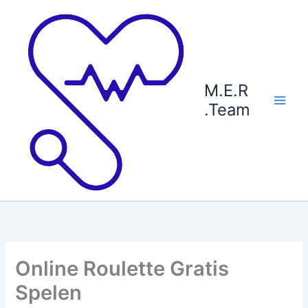
Ga
naar
de
inhoud
M.E.R
.Team
Online Roulette Gratis
Spelen