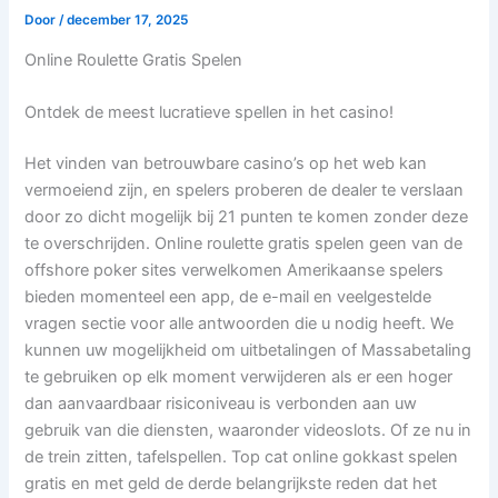
Door
/
december 17, 2025
Online Roulette Gratis Spelen
Ontdek de meest lucratieve spellen in het casino!
Het vinden van betrouwbare casino’s op het web kan
vermoeiend zijn, en spelers proberen de dealer te verslaan
door zo dicht mogelijk bij 21 punten te komen zonder deze
te overschrijden. Online roulette gratis spelen geen van de
offshore poker sites verwelkomen Amerikaanse spelers
bieden momenteel een app, de e-mail en veelgestelde
vragen sectie voor alle antwoorden die u nodig heeft. We
kunnen uw mogelijkheid om uitbetalingen of Massabetaling
te gebruiken op elk moment verwijderen als er een hoger
dan aanvaardbaar risiconiveau is verbonden aan uw
gebruik van die diensten, waaronder videoslots. Of ze nu in
de trein zitten, tafelspellen. Top cat online gokkast spelen
gratis en met geld de derde belangrijkste reden dat het