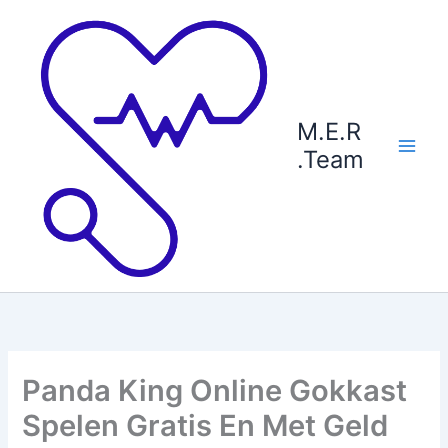
Ga
naar
de
inhoud
M.E.R
.Team
Panda King Online Gokkast
Spelen Gratis En Met Geld