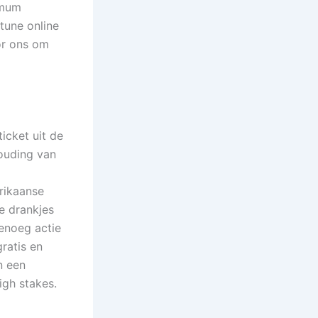
imum
tune online
or ons om
icket uit de
houding van
rikaanse
e drankjes
genoeg actie
ratis en
n een
igh stakes.