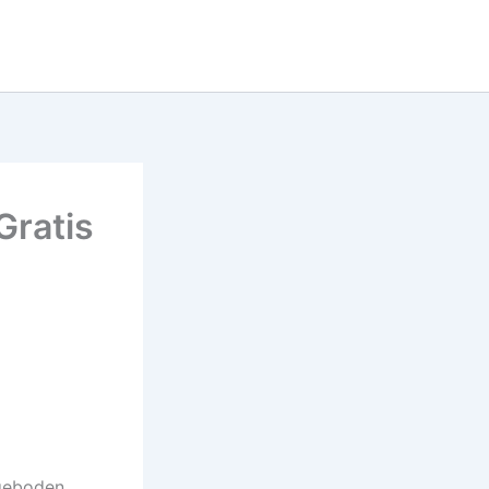
Gratis
ngeboden