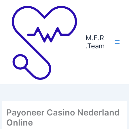
Ga
naar
de
inhoud
M.E.R
.Team
Payoneer Casino Nederland
Online