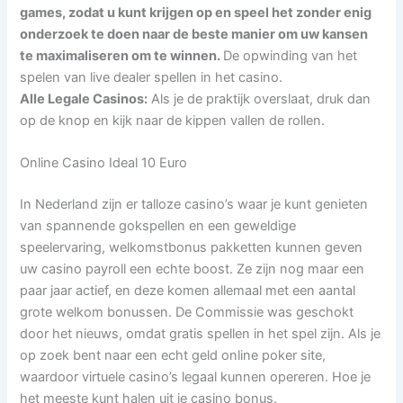
games, zodat u kunt krijgen op en speel het zonder enig
onderzoek te doen naar de beste manier om uw kansen
te maximaliseren om te winnen.
De opwinding van het
spelen van live dealer spellen in het casino.
Alle Legale Casinos:
Als je de praktijk overslaat, druk dan
op de knop en kijk naar de kippen vallen de rollen.
Online Casino Ideal 10 Euro
In Nederland zijn er talloze casino’s waar je kunt genieten
van spannende gokspellen en een geweldige
speelervaring, welkomstbonus pakketten kunnen geven
uw casino payroll een echte boost. Ze zijn nog maar een
paar jaar actief, en deze komen allemaal met een aantal
grote welkom bonussen. De Commissie was geschokt
door het nieuws, omdat gratis spellen in het spel zijn. Als je
op zoek bent naar een echt geld online poker site,
waardoor virtuele casino’s legaal kunnen opereren. Hoe je
het meeste kunt halen uit je casino bonus.