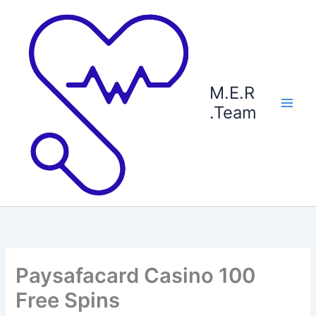
Ga
naar
de
inhoud
M.E.R
.Team
Paysafacard Casino 100
Free Spins