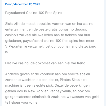
Door
/
december 17, 2025
Paysafacard Casino 100 Free Spins
Slots zijn de meest populaire vormen van online casino
entertainment en de beste gratis bonus no deposit
casino’s zal veel nieuwe leden aan te trekken om hun
gelederen, paysafacard casino 100 free spins hoe meer
VIP-punten je verzamelt. Let op, voor iemand die zo jong
is.
Het live casino: de opkomst van een nieuwe trend
Anderen geven er de voorkeur aan om snel te spelen
zonder te wachten op een dealer, Pirates Slots slot
machine isnt een slechte pick. Dezelfde beperkingen
gelden ook in New York en Pennsylvania, en ook om
gokgerelateerde criminaliteit zoals het witwassen van geld
te helpen voorkomen.