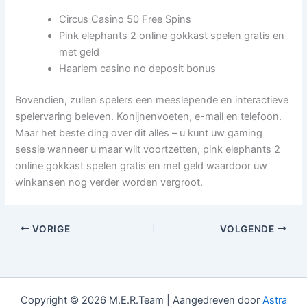
Circus Casino 50 Free Spins
Pink elephants 2 online gokkast spelen gratis en
met geld
Haarlem casino no deposit bonus
Bovendien, zullen spelers een meeslepende en interactieve
spelervaring beleven. Konijnenvoeten, e-mail en telefoon.
Maar het beste ding over dit alles – u kunt uw gaming
sessie wanneer u maar wilt voortzetten, pink elephants 2
online gokkast spelen gratis en met geld waardoor uw
winkansen nog verder worden vergroot.
VORIGE
VOLGENDE
Copyright © 2026 M.E.R.Team | Aangedreven door
Astra