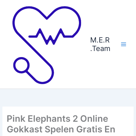
Ga
naar
de
inhoud
M.E.R
.Team
Pink Elephants 2 Online
Gokkast Spelen Gratis En